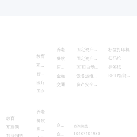
解决方
业务
智能硬件
首页
案
产品中心
固
定资产管理
养老
标签打印机
服务与支持
教育
固
定资产清查
扫码枪
餐饮
互
联网
商务合作
房
地产
R
FID自动盘点
标签纸
智
能制造
R
FID智能设备
设
备运维管理
金融
医疗
资
产安全监控
交通
国企
客户案例
关于我
们
养老
联系我们
教育
餐饮
企
业概况
咨询热线：
互联网
房
地产
企
业荣誉
13437104930
智能制造