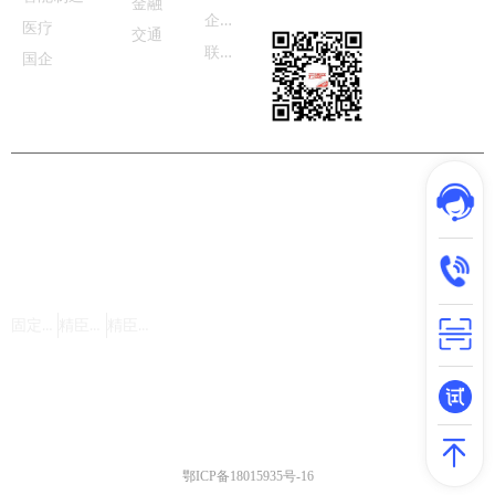
金融
企
业动态
医疗
交通
联
系我们
国企
版权所有©武汉精臣智慧标识科技有限公司 |
鄂ICP备18015935号-16
友情链接：
固定资产管理系统
精臣官网
精臣云资产
鄂ICP备18015935号-16