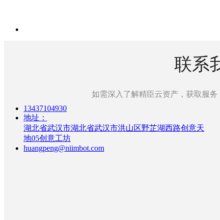
首页
联系
解决方案
如需深入了解精臣云资产，获取服务
13437104930
地址：
湖北省武汉市湖北省武汉市洪山区野芷湖西路创意天
产品中心
地05创意工坊
huangpeng@niimbot.com
客户案例
服务与支持