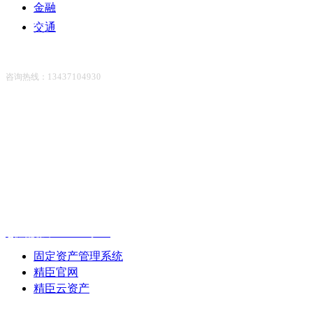
金融
联系我们
交通
咨询热线：
13437104930
版权所有©武汉精臣智慧标识科技有限公司 |
鄂ICP备18015935号-16
友情链接：
固定资产管理系统
精臣官网
精臣云资产