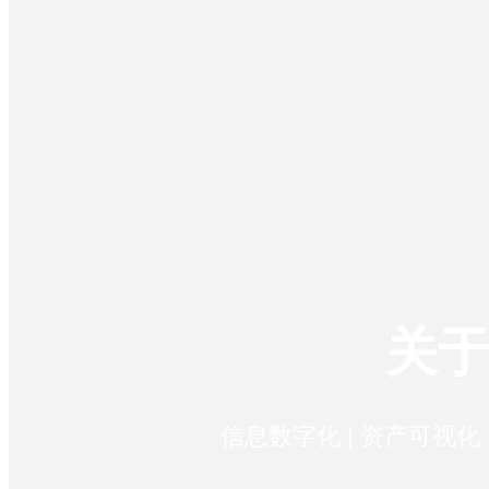
互联网
餐饮
固定资产管理
智能制造
固定资产清查
房地产
RFID自动盘点
设备运维管理
业务解决方案
资产安全监控
关
企业概况
智能硬件
医疗
信息数字化 | 资产可视化 
金融
标签打印机