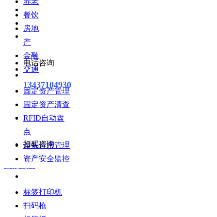
养老
餐饮
房地
产
金融
电话咨询
业务
交通
13437104930
固定资产管理
固定资产清查
RFID自动盘
点
扫码咨询
设备运维管理
资产安全监控
智能硬件
标签打印机
扫码枪