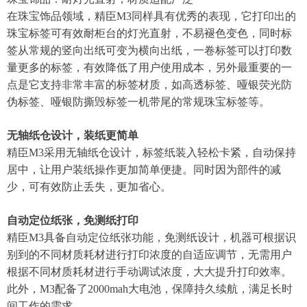
在珠宝饰品领域，精臣M3同样具有优秀的表现，它打印出的
珠宝标签可有效耐柜台的灯光直射，不易褪色变色，同时标
签从常规的竖向出纸可变为横向出纸，一卷标签可以打印数
量更多的标签，有效降低了用户使用成本，另外最重要的一
点是它支持非常丰富的标签材质，如高透标签、哑银荧光防
伪标签、哑银防撕毁标签一机带尾的常规珠宝标签等。
无轴纸仓设计，装纸更简单‌
精臣M3采用无轴纸仓设计，标签纸装入轻松卡紧，自动保持
居中，让用户装纸操作更加简单便捷。同时因为部件的减
少，可有效防止丢失，更加省心。
自动定位纸张，免测纸打印‌
精臣M3具备自动定位纸张功能，免测纸设计，机器可根据识
别到的不同材质耗材进行打印浓度的自适应调节，无需用户
根据不同材质耗材进行手动调试浓度，大大提升打印效率。
此外，M3配备了2000mah大电池，保障持久续航，满足长时
间工作的需求。