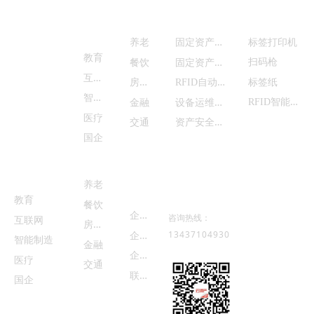
解决方
业务
智能硬件
首页
案
产品中心
固
定资产管理
养老
标签打印机
服务与支持
教育
固
定资产清查
扫码枪
餐饮
互
联网
商务合作
房
地产
R
FID自动盘点
标签纸
智
能制造
R
FID智能设备
设
备运维管理
金融
医疗
资
产安全监控
交通
国企
客户案例
关于我
们
养老
联系我们
教育
餐饮
企
业概况
咨询热线：
互联网
房
地产
企
业荣誉
13437104930
智能制造
金融
企
业动态
医疗
交通
联
系我们
国企