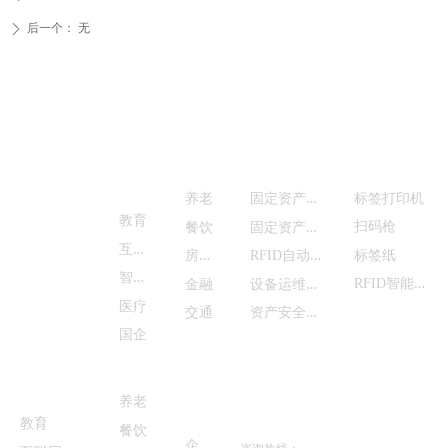
后一个：
无
ꄲ
解决方
业务
智能硬件
首页
案
产品中心
固
定资产管理
养老
标签打印机
服务与支持
教育
固
定资产清查
扫码枪
餐饮
互
联网
商务合作
房
地产
R
FID自动盘点
标签纸
智
能制造
R
FID智能设备
设
备运维管理
金融
医疗
资
产安全监控
交通
国企
客户案例
关于我
们
养老
联系我们
教育
餐饮
企
业概况