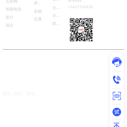
咨询热线：
互联网
房
地产
企
业荣誉
13437104930
智能制造
金融
企
业动态
医疗
交通
联
系我们
国企
版权所有©武汉精臣智慧标识科技有限公司 |
鄂ICP备18015935号-16
友情链接：
固定资产管理系统
精臣官网
精臣云资产