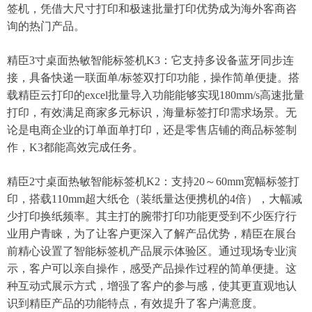
签机，凭借大尺寸打印和极速批量打印优势成为海外客商咨
询的热门产品。
精臣3寸桌面热敏智能标签机K3：它支持多设备蓝牙同步连
接，具备快递一联面单/标签双打印功能，操作简单便捷。搭
载精臣云打印的excel批量导入功能能够实现180mm/s高速批量
打印，有效满足商家多元标识，海量标签打印需求场景。无
论是电商企业的订单面单打印，还是零售店铺的商品标签制
作，K3都能高效完成任务。
精臣2寸桌面热敏智能标签机K2：支持20～60mm宽幅标签打
印，搭载110mm超大纸仓（装纸量达便携机的4倍），大幅减
少打印换纸频率。其主打的腕带打印功能更受到不少医疗行
业用户青睐，为了让客户更深入了解产品优势，精臣在展台
前精心设置了智能标签机产品展示体验区。通过现场专业演
示，客户可以亲自操作，感受产品操作过程的简单便捷。这
种互动式展示方式，增强了客户的参与感，使其更直观地认
识到精臣产品的功能特点，有效提升了客户满意度。